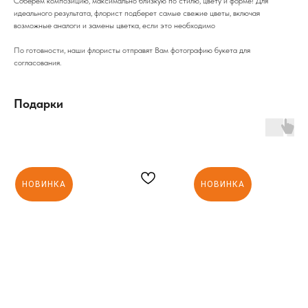
Соберем композицию, максимально близкую по стилю, цвету и форме! Для
идеального результата, флорист подберет самые свежие цветы, включая
возможные аналоги и замены цветка, если это необходимо
По готовности, наши флористы отправят Вам фотографию букета для
согласования.
Подарки
НОВИНКА
НОВИНКА